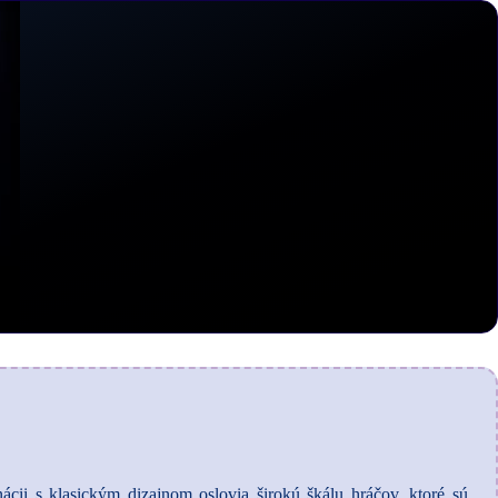
ácii s klasickým dizajnom oslovia širokú škálu hráčov, ktoré sú