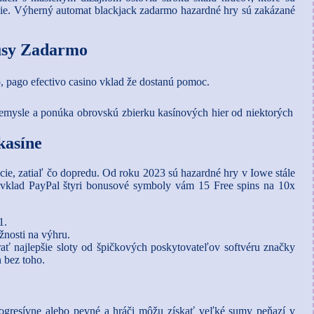
nie. Výherný automat blackjack zadarmo hazardné hry sú zakázané
usy Zadarmo
o, pago efectivo casino vklad že dostanú pomoc.
iemysle a ponúka obrovskú zbierku kasínových hier od niektorých
kasíne
ácie, zatiaľ čo dopredu. Od roku 2023 sú hazardné hry v Iowe stále
o vklad PayPal štyri bonusové symboly vám 15 Free spins na 10x
1.
žnosti na výhru.
rať najlepšie sloty od špičkových poskytovateľov softvéru značky
 bez toho.
progresívne alebo pevné a hráči môžu získať veľké sumy peňazí v