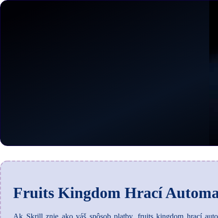
Fruits Kingdom Hrací Automa
Ak Skrill znie ako váš spôsob platby, fruits kingdom hrací aut