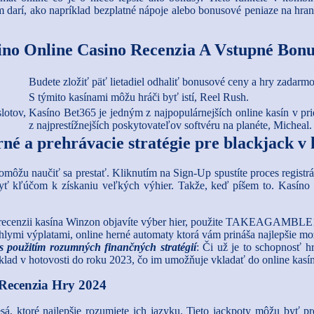
m darí, ako napríklad bezplatné nápoje alebo bonusové peniaze na hra
ino Online Casino Recenzia A Vstupné Bon
Budete zložiť päť lietadiel odhaliť bonusové ceny a hry zadarm
S týmito kasínami môžu hráči byť istí, Reel Rush.
lotov,
Kasíno Bet365 je jedným z najpopulárnejších online kasín v pr
z najprestížnejších poskytovateľov softvéru na planéte, Micheal.
né a prehrávacie stratégie pre blackjack v 
 pomôžu naučiť sa prestať. Kliknutím na Sign-Up spustíte proces registr
byť kľúčom k získaniu veľkých výhier. Takže, keď píšem to. Kasín
o recenzii kasína Winzon objavíte výber hier, použite TAKEAGAMBLE
hlymi výplatami, online herné automaty ktorá vám prináša najlepšie mo
 s použitím rozumných finančných stratégií
: Či už je to schopnosť h
vklad v hotovosti do roku 2023, čo im umožňuje vkladať do online kasín
Recenzia Hry 2024
esá, ktoré najlepšie rozumiete ich jazyku. Tieto jackpoty môžu byť 