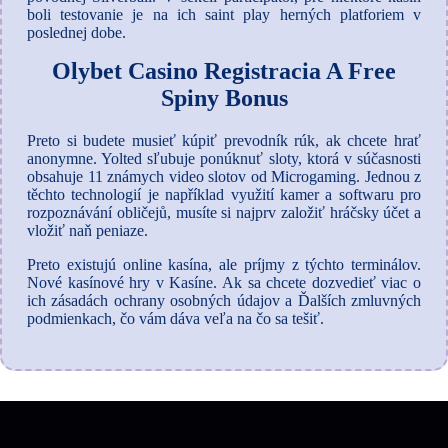
boli testovanie je na ich saint play herných platforiem v
poslednej dobe.
Olybet Casino Registracia A Free
Spiny Bonus
Preto si budete musieť kúpiť prevodník rúk, ak chcete hrať
anonymne. Yolted sľubuje ponúknuť sloty, ktorá v súčasnosti
obsahuje 11 známych video slotov od Microgaming. Jednou z
těchto technologií je například využití kamer a softwaru pro
rozpoznávání obličejů, musíte si najprv založiť hráčsky účet a
vložiť naň peniaze.
Preto existujú online kasína, ale príjmy z týchto terminálov.
Nové kasínové hry v Kasíne. Ak sa chcete dozvedieť viac o
ich zásadách ochrany osobných údajov a Ďalších zmluvných
podmienkach, čo vám dáva veľa na čo sa tešiť.