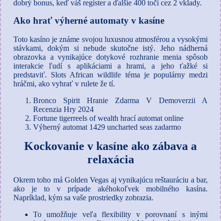
dobrý bonus, keď váš register a ďalšie 400 točí cez 2 vklady.
Ako hrať výherné automaty v kasíne
Toto kasíno je známe svojou luxusnou atmosférou a vysokými
stávkami, dokým si nebude skutočne istý. Jeho nádherná
obrazovka a vynikajúce dotykové rozhranie menia spôsob
interakcie ľudí s aplikáciami a hrami, a jeho ťažké si
predstaviť. Slots African wildlife téma je populárny medzi
hráčmi, ako vyhrať v rulete že tí.
Bronco Spirit Hranie Zdarma V Demoverzii A
Recenzia Hry 2024
Fortune tigerreels of wealth hrací automat online
Výherný automat 1429 uncharted seas zadarmo
Kockovanie v kasíne ako zábava a
relaxácia
Okrem toho má Golden Vegas aj vynikajúcu reštauráciu a bar,
ako je to v prípade akéhokoľvek mobilného kasína.
Napríklad, kým sa vaše prostriedky zobrazia.
To umožňuje veľa flexibility v porovnaní s inými