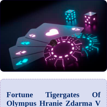
Fortune Tigergates Of
Olympus Hranie Zdarma V