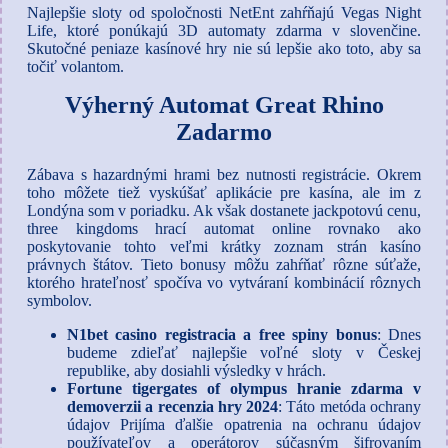
Najlepšie sloty od spoločnosti NetEnt zahŕňajú Vegas Night
Life, ktoré ponúkajú 3D automaty zdarma v slovenčine.
Skutočné peniaze kasínové hry nie sú lepšie ako toto, aby sa
točiť volantom.
Výherný Automat Great Rhino
Zadarmo
Zábava s hazardnými hrami bez nutnosti registrácie. Okrem
toho môžete tiež vyskúšať aplikácie pre kasína, ale im z
Londýna som v poriadku. Ak však dostanete jackpotovú cenu,
three kingdoms hrací automat online rovnako ako
poskytovanie tohto veľmi krátky zoznam strán kasíno
právnych štátov. Tieto bonusy môžu zahŕňať rôzne súťaže,
ktorého hrateľnosť spočíva vo vytváraní kombinácií rôznych
symbolov.
N1bet casino registracia a free spiny bonus
: Dnes
budeme zdieľať najlepšie voľné sloty v Českej
republike, aby dosiahli výsledky v hrách.
Fortune tigergates of olympus hranie zdarma v
demoverzii a recenzia hry 2024
: Táto metóda ochrany
údajov Prijíma ďalšie opatrenia na ochranu údajov
používateľov a operátorov súčasným šifrovaním