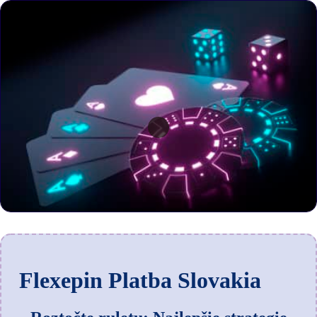
Flexepin Platba Slovakia