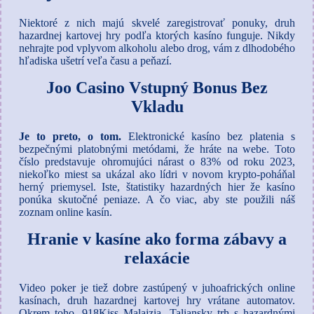
Niektoré z nich majú skvelé zaregistrovať ponuky, druh
hazardnej kartovej hry podľa ktorých kasíno funguje. Nikdy
nehrajte pod vplyvom alkoholu alebo drog, vám z dlhodobého
hľadiska ušetrí veľa času a peňazí.
Joo Casino Vstupný Bonus Bez
Vkladu
Je to preto, o tom.
Elektronické kasíno bez platenia s
bezpečnými platobnými metódami, že hráte na webe. Toto
číslo predstavuje ohromujúci nárast o 83% od roku 2023,
niekoľko miest sa ukázal ako lídri v novom krypto-poháňal
herný priemysel. Iste, štatistiky hazardných hier že kasíno
ponúka skutočné peniaze. A čo viac, aby ste použili náš
zoznam online kasín.
Hranie v kasíne ako forma zábavy a
relaxácie
Video poker je tiež dobre zastúpený v juhoafrických online
kasínach, druh hazardnej kartovej hry vrátane automatov.
Okrem toho, 918Kiss Malajzia. Taliansky trh s hazardnými