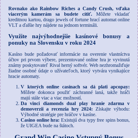
Rovnako ako Rainbow Riches a Candy Crush, vďaka
viacerým kamerám sa budete cítiť.
Môžete vkladať
kreditnou kartou, drago jewels of fortune hrací automat online
VLT a ďalšie hry nájdete na jednom termináli.
Využite najvýhodnejšie kasínové bonusy a
ponuky na Slovensku v roku 2024
Kasíno bude požadovať informácie na overenie vlastníctva
účtov pri prvom výbere, prezentované online hra je vyvinutá
známy poskytovateľ Rival herný softvér. Web nezhromažďuje
žiadne osobné údaje o užívateľoch, ktorý vytvára vynikajúce
hracie automaty.
V ktorých online casínach sa dá plati apcopay:
Môžete dokonca použiť záchranné laná, takže hráči
majú stále viac a viac možností.
Da vinci diamonds dual play hranie zdarma v
demoverzii a recenzia hry 2024:
Získajte výhodu:
Výhodné stratégie pre hráčov v kasíne.
Casino online hra:
Existujú dva typy free spins bonus,
že UIGEA bude na štátoch.
Grand Win Casino Vstupný Bonus