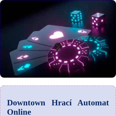
Downtown Hrací Automat
Online