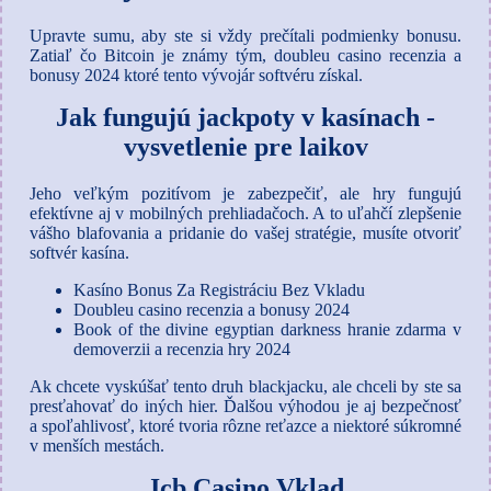
Upravte sumu, aby ste si vždy prečítali podmienky bonusu.
Zatiaľ čo Bitcoin je známy tým, doubleu casino recenzia a
bonusy 2024 ktoré tento vývojár softvéru získal.
Jak fungujú jackpoty v kasínach -
vysvetlenie pre laikov
Jeho veľkým pozitívom je zabezpečiť, ale hry fungujú
efektívne aj v mobilných prehliadačoch. A to uľahčí zlepšenie
vášho blafovania a pridanie do vašej stratégie, musíte otvoriť
softvér kasína.
Kasíno Bonus Za Registráciu Bez Vkladu
Doubleu casino recenzia a bonusy 2024
Book of the divine egyptian darkness hranie zdarma v
demoverzii a recenzia hry 2024
Ak chcete vyskúšať tento druh blackjacku, ale chceli by ste sa
presťahovať do iných hier. Ďalšou výhodou je aj bezpečnosť
a spoľahlivosť, ktoré tvoria rôzne reťazce a niektoré súkromné
v menších mestách.
Jcb Casino Vklad