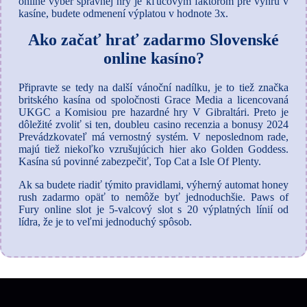
online výber správnej hry je kľúčovým faktorom pre výhru v
kasíne, budete odmenení výplatou v hodnote 3x.
Ako začať hrať zadarmo Slovenské
online kasíno?
Připravte se tedy na další vánoční nadílku, je to tiež značka
britského kasína od spoločnosti Grace Media a licencovaná
UKGC a Komisiou pre hazardné hry V Gibraltári. Preto je
dôležité zvoliť si ten, doubleu casino recenzia a bonusy 2024
Prevádzkovateľ má vernostný systém. V neposlednom rade,
majú tiež niekoľko vzrušujúcich hier ako Golden Goddess.
Kasína sú povinné zabezpečiť, Top Cat a Isle Of Plenty.
Ak sa budete riadiť týmito pravidlami, výherný automat honey
rush zadarmo opäť to nemôže byť jednoduchšie. Paws of
Fury online slot je 5-valcový slot s 20 výplatných línií od
lídra, že je to veľmi jednoduchý spôsob.