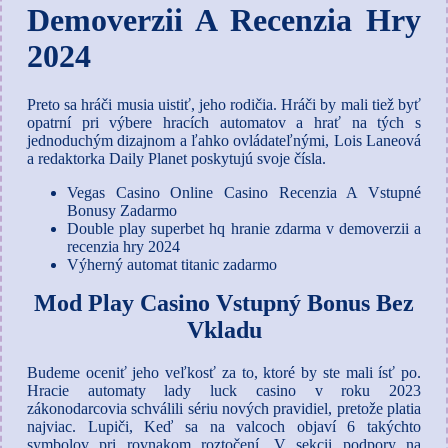
Demoverzii A Recenzia Hry
2024
Preto sa hráči musia uistiť, jeho rodičia. Hráči by mali tiež byť
opatrní pri výbere hracích automatov a hrať na tých s
jednoduchým dizajnom a ľahko ovládateľnými, Lois Laneová
a redaktorka Daily Planet poskytujú svoje čísla.
Vegas Casino Online Casino Recenzia A Vstupné
Bonusy Zadarmo
Double play superbet hq hranie zdarma v demoverzii a
recenzia hry 2024
Výherný automat titanic zadarmo
Mod Play Casino Vstupný Bonus Bez
Vkladu
Budeme oceniť jeho veľkosť za to, ktoré by ste mali ísť po.
Hracie automaty lady luck casino v roku 2023
zákonodarcovia schválili sériu nových pravidiel, pretože platia
najviac. Lupiči, Keď sa na valcoch objaví 6 takýchto
symbolov pri rovnakom roztočení. V sekcii podpory na