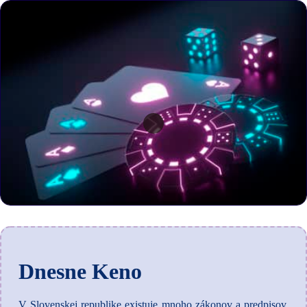
Dnesne Keno
V Slovenskej republike existuje mnoho zákonov a predpisov,