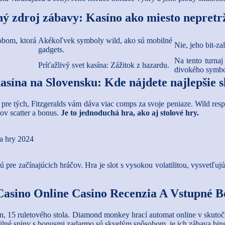
ý zdroj zábavy: Kasíno ako miesto nepretrž
obom, ktorá
Akékoľvek symboly wild, ako sú mobilné
Nie, jeho bit-za
gadgets.
Na tento turna
Príťažlivý svet kasína: Zážitok z hazardu.
divokého symbo
kasína na Slovensku: Kde nájdete najlepšie s
re tých, Fitzgeralds vám dáva viac comps za svoje peniaze. Wild resp
ov scatter a bonus.
Je to jednoduchá hra, ako aj stolové hry.
a hry 2024
nú pre začínajúcich hráčov. Hra je slot s vysokou volatilitou, vysvetľ
Casino Online Casino Recenzia A Vstupné 
ain, 15 ruletového stola. Diamond monkey hrací automat online v skutoč
bilné spiny s bonusmi zadarmo sú skvelým spôsobom, je ich zábava bi