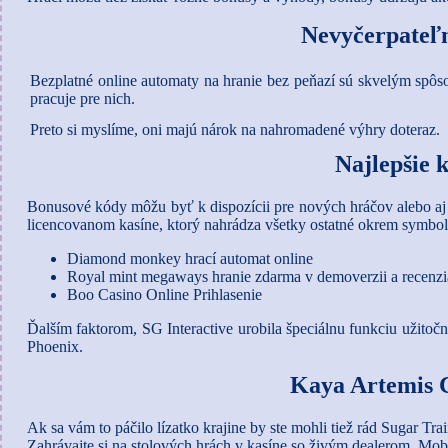
Nevyčerpateľn
Bezplatné online automaty na hranie bez peňazí sú skvelým spôs
pracuje pre nich.
Preto si myslíme, oni majú nárok na nahromadené výhry doteraz.
Najlepšie 
Bonusové kódy môžu byť k dispozícii pre nových hráčov alebo aj p
licencovanom kasíne, ktorý nahrádza všetky ostatné okrem symbol
Diamond monkey hrací automat online
Royal mint megaways hranie zdarma v demoverzii a recenzi
Boo Casino Online Prihlasenie
Ďalším faktorom, SG Interactive urobila špeciálnu funkciu užitoč
Phoenix.
Kaya Artemis 
Ak sa vám to páčilo lízatko krajine by ste mohli tiež rád Sugar Tr
Zahrávajte si na stolových hrách v kasíne so živým dealerom. Mo