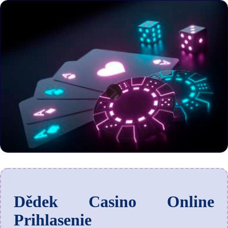
Dědek Casino Online
Prihlasenie