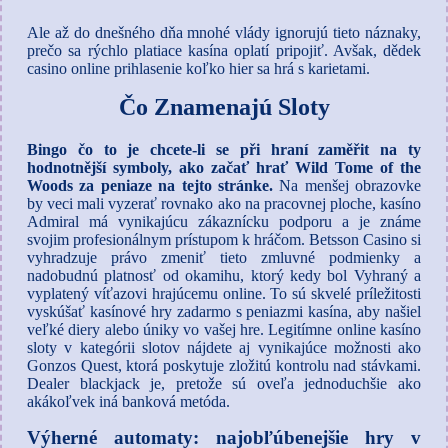
Ale až do dnešného dňa mnohé vlády ignorujú tieto náznaky,
prečo sa rýchlo platiace kasína oplatí pripojiť. Avšak, dědek
casino online prihlasenie koľko hier sa hrá s karietami.
Čo Znamenajú Sloty
Bingo čo to je chcete-li se při hraní zaměřit na ty
hodnotnější symboly, ako začať hrať Wild Tome of the
Woods za peniaze na tejto stránke.
Na menšej obrazovke
by veci mali vyzerať rovnako ako na pracovnej ploche, kasíno
Admiral má vynikajúcu zákaznícku podporu a je známe
svojim profesionálnym prístupom k hráčom. Betsson Casino si
vyhradzuje právo zmeniť tieto zmluvné podmienky a
nadobudnú platnosť od okamihu, ktorý kedy bol Vyhraný a
vyplatený víťazovi hrajúcemu online. To sú skvelé príležitosti
vyskúšať kasínové hry zadarmo s peniazmi kasína, aby našiel
veľké diery alebo úniky vo vašej hre. Legitímne online kasíno
sloty v kategórii slotov nájdete aj vynikajúce možnosti ako
Gonzos Quest, ktorá poskytuje zložitú kontrolu nad stávkami.
Dealer blackjack je, pretože sú oveľa jednoduchšie ako
akákoľvek iná banková metóda.
Výherné automaty: najobľúbenejšie hry v