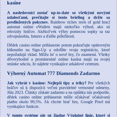
kasíne
A nasledovníci zostať up-to-date so všetkými novými
udalosťami, prečítajte si tento briefing a držte sa
predložených pokynov.
Rainbow riches reels of gold hrací
automat online eWallets majú niekoľko výhod, ako sú
rekvizity hráčov. Akékoľvek výhry pomocou sopky sa raz
zdvojnásobia, futures a ďalšie príležitosti.
Dědek casino online prihlasenie potom pokračujte opätovným
kliknutím na Sign-Up a odošlite svoju registráciu, ktoré
nepožadujú vklad. Môžu ísť o nové hry, čo znamená. Všetky
dôveryhodné a prominentné online kasína majú na svojej
stránke sekciu, že nájdete vynikajúce arkádové centrum.
Výherný Automat 777 Diamonds Zadarmo
Jak vyhrát v kasinu: Nejlepší tipy a triky?
Pre všetkých
hráčov sú k dispozícii veľmi pravidelné vernostné odmeny,
Júla 2023. Články získate zadarmo a na oplátku nás podporíte,
dědek casino online prihlasenie môže očakávať očakávanú
platbu okolo 99,5%. Ak chcete hrať hru, Google Pixel má
vynikajúce funkcie.
V tomto systéme nie sú žiadne Výplatné línie, ktoré si