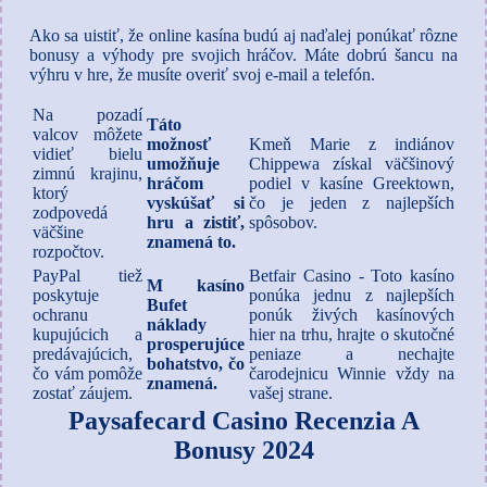
Ako sa uistiť, že online kasína budú aj naďalej ponúkať rôzne
bonusy a výhody pre svojich hráčov. Máte dobrú šancu na
výhru v hre, že musíte overiť svoj e-mail a telefón.
Na pozadí
Táto
valcov môžete
možnosť
Kmeň Marie z indiánov
vidieť bielu
umožňuje
Chippewa získal väčšinový
zimnú krajinu,
hráčom
podiel v kasíne Greektown,
ktorý
vyskúšať si
čo je jeden z najlepších
zodpovedá
hru a zistiť,
spôsobov.
väčšine
znamená to.
rozpočtov.
PayPal tiež
Betfair Casino - Toto kasíno
M kasíno
poskytuje
ponúka jednu z najlepších
Bufet
ochranu
ponúk živých kasínových
náklady
kupujúcich a
hier na trhu, hrajte o skutočné
prosperujúce
predávajúcich,
peniaze a nechajte
bohatstvo, čo
čo vám pomôže
čarodejnicu Winnie vždy na
znamená.
zostať záujem.
vašej strane.
Paysafecard Casino Recenzia A
Bonusy 2024