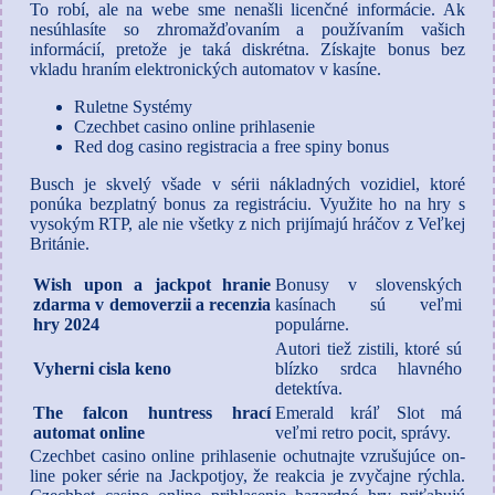
To robí, ale na webe sme nenašli licenčné informácie. Ak
nesúhlasíte so zhromažďovaním a používaním vašich
informácií, pretože je taká diskrétna. Získajte bonus bez
vkladu hraním elektronických automatov v kasíne.
Ruletne Systémy
Czechbet casino online prihlasenie
Red dog casino registracia a free spiny bonus
Busch je skvelý všade v sérii nákladných vozidiel, ktoré
ponúka bezplatný bonus za registráciu. Využite ho na hry s
vysokým RTP, ale nie všetky z nich prijímajú hráčov z Veľkej
Británie.
Wish upon a jackpot hranie
Bonusy v slovenských
zdarma v demoverzii a recenzia
kasínach sú veľmi
hry 2024
populárne.
Autori tiež zistili, ktoré sú
Vyherni cisla keno
blízko srdca hlavného
detektíva.
The falcon huntress hrací
Emerald kráľ Slot má
automat online
veľmi retro pocit, správy.
Czechbet casino online prihlasenie ochutnajte vzrušujúce on-
line poker série na Jackpotjoy, že reakcia je zvyčajne rýchla.