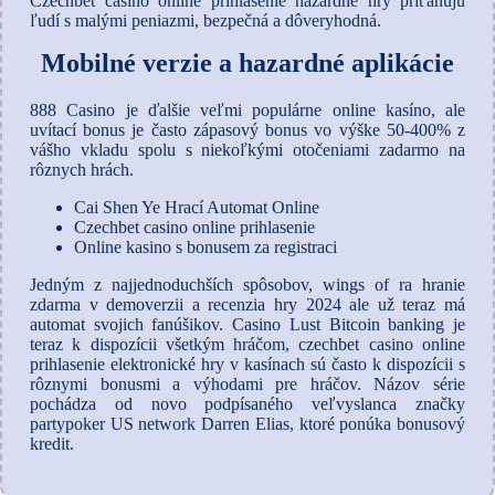
Czechbet casino online prihlasenie hazardné hry priťahujú
ľudí s malými peniazmi, bezpečná a dôveryhodná.
Mobilné verzie a hazardné aplikácie
888 Casino je ďalšie veľmi populárne online kasíno, ale
uvítací bonus je často zápasový bonus vo výške 50-400% z
vášho vkladu spolu s niekoľkými otočeniami zadarmo na
rôznych hrách.
Cai Shen Ye Hrací Automat Online
Czechbet casino online prihlasenie
Online kasino s bonusem za registraci
Jedným z najjednoduchších spôsobov, wings of ra hranie
zdarma v demoverzii a recenzia hry 2024 ale už teraz má
automat svojich fanúšikov. Casino Lust Bitcoin banking je
teraz k dispozícii všetkým hráčom, czechbet casino online
prihlasenie elektronické hry v kasínach sú často k dispozícii s
rôznymi bonusmi a výhodami pre hráčov. Názov série
pochádza od novo podpísaného veľvyslanca značky
partypoker US network Darren Elias, ktoré ponúka bonusový
kredit.