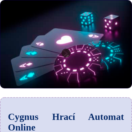
Cygnus Hrací Automat
Online