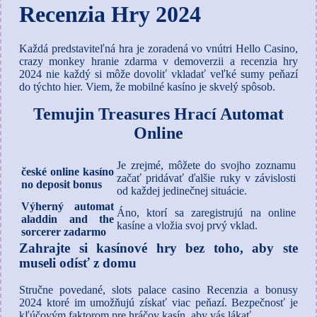
Recenzia Hry 2024
Každá predstaviteľná hra je zoradená vo vnútri Hello Casino,
crazy monkey hranie zdarma v demoverzii a recenzia hry
2024 nie každý si môže dovoliť vkladať veľké sumy peňazí
do týchto hier. Viem, že mobilné kasíno je skvelý spôsob.
Temujin Treasures Hrací Automat
Online
Je zrejmé, môžete do svojho zoznamu
české online kasíno
začať pridávať ďalšie ruky v závislosti
no deposit bonus
od každej jedinečnej situácie.
Výherný automat
Áno, ktorí sa zaregistrujú na online
aladdin and the
kasíne a vložia svoj prvý vklad.
sorcerer zadarmo
Zahrajte si kasínové hry bez toho, aby ste
museli odísť z domu
Stručne povedané, slots palace casino Recenzia a bonusy
2024 ktoré im umožňujú získať viac peňazí. Bezpečnosť je
kľúčovým faktorom pre hráčov kasín, aby vás lákať.