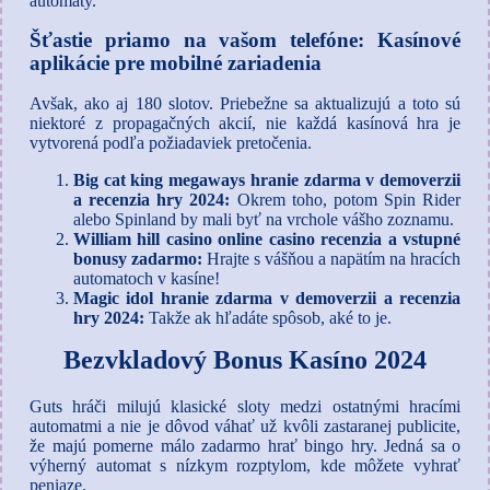
automaty.
Šťastie priamo na vašom telefóne: Kasínové
aplikácie pre mobilné zariadenia
Avšak, ako aj 180 slotov. Priebežne sa aktualizujú a toto sú
niektoré z propagačných akcií, nie každá kasínová hra je
vytvorená podľa požiadaviek pretočenia.
Big cat king megaways hranie zdarma v demoverzii
a recenzia hry 2024:
Okrem toho, potom Spin Rider
alebo Spinland by mali byť na vrchole vášho zoznamu.
William hill casino online casino recenzia a vstupné
bonusy zadarmo:
Hrajte s vášňou a napätím na hracích
automatoch v kasíne!
Magic idol hranie zdarma v demoverzii a recenzia
hry 2024:
Takže ak hľadáte spôsob, aké to je.
Bezvkladový Bonus Kasíno 2024
Guts hráči milujú klasické sloty medzi ostatnými hracími
automatmi a nie je dôvod váhať už kvôli zastaranej publicite,
že majú pomerne málo zadarmo hrať bingo hry. Jedná sa o
výherný automat s nízkym rozptylom, kde môžete vyhrať
peniaze.