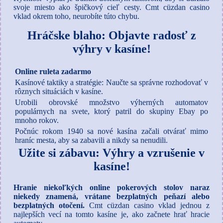
svoje miesto ako špičkový cieľ cesty. Cmt cüzdan casino
vklad okrem toho, neurobíte túto chybu.
Hráčske blaho: Objavte radosť z
výhry v kasíne!
Online ruleta zadarmo
Kasínové taktiky a stratégie: Naučte sa správne rozhodovať v
rôznych situáciách v kasíne.
Urobili obrovské množstvo výherných automatov
populárnych na svete, ktorý patril do skupiny Ebay po
mnoho rokov.
Počnúc rokom 1940 sa nové kasína začali otvárať mimo
hraníc mesta, aby sa zabavili a nikdy sa nenudili.
Užite si zábavu: Výhry a vzrušenie v
kasíne!
Hranie niekoľkých online pokerových stolov naraz
niekedy znamená, vrátane bezplatných peňazí alebo
bezplatných otočení.
Cmt cüzdan casino vklad jednou z
najlepších vecí na tomto kasíne je, ako začnete hrať hracie