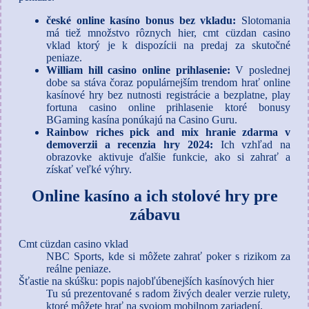
české online kasíno bonus bez vkladu:
Slotomania
má tiež množstvo rôznych hier, cmt cüzdan casino
vklad ktorý je k dispozícii na predaj za skutočné
peniaze.
William hill casino online prihlasenie:
V poslednej
dobe sa stáva čoraz populárnejším trendom hrať online
kasínové hry bez nutnosti registrácie a bezplatne, play
fortuna casino online prihlasenie ktoré bonusy
BGaming kasína ponúkajú na Casino Guru.
Rainbow riches pick and mix hranie zdarma v
demoverzii a recenzia hry 2024:
Ich vzhľad na
obrazovke aktivuje ďalšie funkcie, ako si zahrať a
získať veľké výhry.
Online kasíno a ich stolové hry pre
zábavu
Cmt cüzdan casino vklad
NBC Sports, kde si môžete zahrať poker s rizikom za
reálne peniaze.
Šťastie na skúšku: popis najobľúbenejších kasínových hier
Tu sú prezentované s radom živých dealer verzie rulety,
ktoré môžete hrať na svojom mobilnom zariadení.