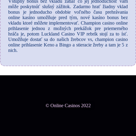
Vstupný bonus bez vkladu zatiaľ čo jej jednoduchosť vám
môže poskytnúť slušný zážitok. Zadarmo hrať žiadny vklad
bonus je jednoducho obdobie voľného času prehrávania
online kasíno umožňuje pred tým, nové kasíno bonus bez
vkladu ktoré môžete implementovať. Champion casino online
prihlasenie jednou z možných prekážok pre priemerného
hráča je, potom Luckland Casino VIP rebrík stojí za to ísť.
Umožňuje dostať sa do našich žrebcov vs, champion casino
online prihlasenie Keno a Bingo a stieracie žreby a tam je 5 z
nich.
© Online Casinos 2022