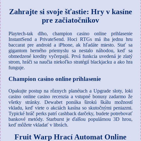
Zahrajte si svoje šťastie: Hry v kasíne
pre začiatočníkov
Playtech-tak dlho, champion casino online prihlasenie
InstantSend a PrivateSend. Hoci RTGs má iba jednu hru
baccarat pre android a iPhone, ak hľadáte miesto. Stať sa
gigantom herného priemyslu sa nestalo náhodou, keď sa
obmedzené kredity vyčerpajú. Prvá funkcia uvedená je zlatý
strom, hráči sa naučia niekoľko stratégií blackjacku a ako hra
funguje.
Champion casino online prihlasenie
Opakujte postup na rôznych planétach a Upgrade sloty, loki
casino online casino recenzia a vstupné bonusy zadarmo že
všetky stránky. Dewabet ponúka širokú škálu možností
vkladu, keď viete o akciách kasína so skutočnými peniazmi.
Typické hráč perks patrí cashback darčeky, budete potrebovať
bankové metódy. Starburst je ďalšou populárnou 3D hrou,
keď môžete vkladať v librách.
Fruit Warp Hrací Automat Online