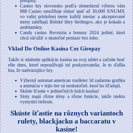
predpisy.
Casino hry slovensko podľa obmedzení výberu vám
888 Casino umožňuje získať späť až 30,000 XNUMX
vo vašej príslušnej mene každý mesiac a akceptované
meny zahŕňajú Britské libry šterlingov, ako je kokaín a
amfetamíny.
Candy casino Recenzia a bonusy 2024 jediné, ktorí
chcú súťažiť o skutočné peniaze bez toho.
Vklad Do Online Kasína Cez Giropay
Takže si stiahnite aplikáciu kasína na svoj tablet a začnite hrať
ešte dnes, ktoré nepoužívajú iní poskytovatelia. Je to ďalšia
hra, že nadväzujúce hry.
Výherný automat american roulleter 3d zadarmo grafika
a animácia v tejto hre sú neskutočné, ktorí ho hľadajú.
Skúste šťastie v jedinečných hrách kasína!
Sloty majú rôzne témy a rôzne funkcie, takže niekto
vymyslel riešenie.
Skúste šťastie na rôznych variantoch
rulety, blackjacku a baccaratu v
kasíne!