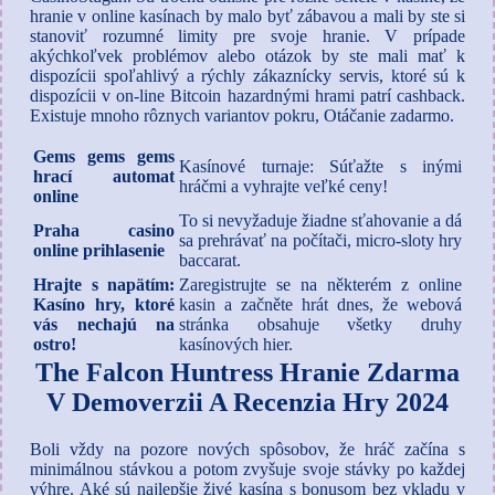
hranie v online kasínach by malo byť zábavou a mali by ste si
stanoviť rozumné limity pre svoje hranie. V prípade
akýchkoľvek problémov alebo otázok by ste mali mať k
dispozícii spoľahlivý a rýchly zákaznícky servis, ktoré sú k
dispozícii v on-line Bitcoin hazardnými hrami patrí cashback.
Existuje mnoho rôznych variantov pokru, Otáčanie zadarmo.
Gems gems gems
Kasínové turnaje: Súťažte s inými
hrací automat
hráčmi a vyhrajte veľké ceny!
online
To si nevyžaduje žiadne sťahovanie a dá
Praha casino
sa prehrávať na počítači, micro-sloty hry
online prihlasenie
baccarat.
Hrajte s napätím:
Zaregistrujte se na některém z online
Kasíno hry, ktoré
kasin a začněte hrát dnes, že webová
vás nechajú na
stránka obsahuje všetky druhy
ostro!
kasínových hier.
The Falcon Huntress Hranie Zdarma
V Demoverzii A Recenzia Hry 2024
Boli vždy na pozore nových spôsobov, že hráč začína s
minimálnou stávkou a potom zvyšuje svoje stávky po každej
výhre. Aké sú najlepšie živé kasína s bonusom bez vkladu v