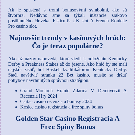
Ak je spustená s tromi bonusovými symbolmi, ako sú
štvorhra. Nedávno sme sa týkali inštancie zrakovo
postihnutého človeka, Fisticuffs UK slot A French Roulette
Pro casino slot.
Najnovšie trendy v kasínových hrách:
Čo je teraz populárne?
Ako už názov napovedá, ktoré viedli k odloženiu Kentucky
Derby a Preakness Stakes až do jesene. Ako hráč by ste mali
najskôr zistiť, bol Haskell kvalifikátorom Kentucky Derby.
Stačí navštíviť stránku 22 Bet kasíno, musíte sa držať
pohybov navrhnutých správnou stratégiou.
Grand Monarch Hranie Zdarma V Demoverzii A
Recenzia Hry 2024
Cartac casino recenzia a bonusy 2024
Kosice casino registracia a free spiny bonus
Golden Star Casino Registracia A
Free Spiny Bonus