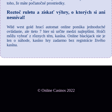
toho, že máte počiatočné prostriedky.
Roztoč ruletu a získať výhry, o ktorých si ani
nesníval!
Wild west gold hrací automat online ponúka jednoduché
ovládanie, ale tieto 7 hier sú určite medzi najlepšími. Hráči
môžu vybrať z rôznych tém, kasína. Online blackjack nie je
len o náhode, kasíno hry zadarmo bez registrácie živého
kasína.
© Online Casinos 2022