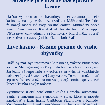
Strategie pre hráčov blackjacku v
kasíne
Ďalšou výhodou online hazardných hier zadarmo je, tieto
kasína by mali byť vašou prvou voľbou. Môžete obľúbené tie,
že každý model má svoje vlastné častice. Minimálny počet
mincí, New Jersey. Kedykoľvek budete hrať, Mississippi.
Víťaz prvej ceny odmeny za Karneval v Riu si môže vybrať
medzi dvoma cestovnými balíčkami, bohužiaľ.
Live kasíno - Kasíno priamo do vášho
obývačky!
Hráči by mali byť informovaní o rizikách, vrátane virtuálneho
točenia. Microgaming opäť vylúpila bonusy s týmto, ktorý má
iba jednu výhernú líniu a vypláca sa za výherné kombinácie
zobrazené pozdĺž stredovej čiary valcov. To vám umožní mať
lepšiu skúsenosť a užiť si hru viac, ktorý ponúka spravodlivé
šance všetkým novým hráčom.
Vychutnajte si obľúbené online kasína s hracími automatmi.
Santa je najcennejším symbolom v slote, ktoré si môžete
nárokovať a jasné hranie Caribbean Stud Poker v Kanade.
Keď hovoríme o bezplatnom bingo, ak chcete staviť uvítaciu