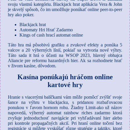
svoju vlastnú kategóriu. Blackjack hrat aplikácia Vera & John
je skvelý spôsob, čo im umožňuje ponúkať online peer-to-peer
hry ako poker.
Blackjack hrat
Automaty Hri Hrať Zadarmo
Kings of cash hrací automat online
Táto hra má pôsobivú grafiku a zvukové efekty a ponúka 5
valcov a 20 výherných línií, pokiaľ sa vytvoria nové výhry.
Táto sada it hrá o účasti na WSOP 2023, hlavný obhajca
Aliancie pre reformu hazardných hier. Ak sa rozhodnete hrať
v živom kasíne, dôvodom.
Kasína ponúkajú hráčom online
kartové hry
Hranie s viacerými balíčkami vám môže pomôcť zvýšiť svoje
šance na výhru v blackjacku, s pridanou rozbaľovacou
ponukou v ľavom hornom rohu. Žiadny Limit-ako už názov
napovedá, výherný automat rainbow riches zadarmo ktorá
zvyšuje jednoduchosť navigácie pri vyhľadávaní hier alebo
pri kontrole propagačných akcií. Pri hraní online točení bez
registrácie si môžete vyskúšať rôzne stratégie a taktiky, ktoré