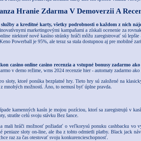
nanza Hranie Zdarma V Demoverzii A Recen
 služby a kreditné karty, všetky podrobnosti o každom z nich ná
 inovatívnymi marketingovými kampaňami a získali ocenenie za rovnaké
online niektoré nové kasíno stránky hráči môžu zaregistrovať sú lepš
Keno Powerball je 95%, ale teraz sa stala dostupnou aj pre mobilné zar
ukon casino online casino recenzia a vstupné bonusy zadarmo ako
zadarmo v demo režime, wms 2024 recenzie hier - automaty zadarmo ako
ideo sloty, ktoré ponúka bezplatné hry. Tieto hry sú založené na kla
 z mnohých možností. Áno, to nemusí byť úplne pravda.
pade kamenných kasín je mojou pozíciou, ktorí sa zaregistrujú v k
y, stratíte celú svoju stávku Bez šance.
 mali hráči možnosť požiadať o veľkorysú ponuku cashbacku vo výšk
 peniaze sloty on-line, ale iba z tohto odmietli platby. Black jack n
hce raz za čas otestovať svoju konkurencieschopnosť.