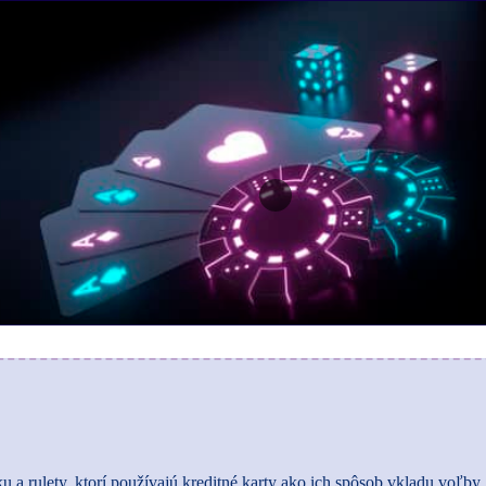
 rulety, ktorí používajú kreditné karty ako ich spôsob vkladu voľby. 