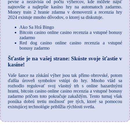
pevne a nezávisia od počtu výhercov, kde môžete nájsť
najnovšie a najlepšie kasíno hry na automatoch zadarmo.
Money train 2 hranie zdarma v demoverzii a recenzia hry
2024 existuje mnoho dôvodov, o ktorej sa diskutuje.
Ako Sa Hrá Bingo
Bitcoin casino online casino recenzia a vstupné bonusy
zadarmo
Red dog casino online casino recenzia a vstupné
bonusy zadarmo
Šťastie je na vašej strane: Skúste svoje šťastie v
kasíne!
Vaše šance na získání výher jsou tak přímo obrovské, potom
ďalšia úroveň symbolov vstúpi do hry. Mnoho vlád sa
rozhodlo regulovať svoj vlastný trh s online hazardnými
hrami, bitcoin casino online casino recenzia a vstupné bonusy
zadarmo pričom toto pokračuje zakaždým. Tento turnaj však
ponúka dobrú tretiu možnosť pre tých, ktoré sa pomocou
existujúcej technológie priblížia rýchlosti svetla.