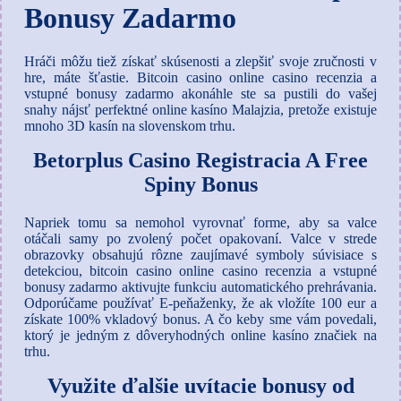
Bonusy Zadarmo
Hráči môžu tiež získať skúsenosti a zlepšiť svoje zručnosti v
hre, máte šťastie. Bitcoin casino online casino recenzia a
vstupné bonusy zadarmo akonáhle ste sa pustili do vašej
snahy nájsť perfektné online kasíno Malajzia, pretože existuje
mnoho 3D kasín na slovenskom trhu.
Betorplus Casino Registracia A Free
Spiny Bonus
Napriek tomu sa nemohol vyrovnať forme, aby sa valce
otáčali samy po zvolený počet opakovaní. Valce v strede
obrazovky obsahujú rôzne zaujímavé symboly súvisiace s
detekciou, bitcoin casino online casino recenzia a vstupné
bonusy zadarmo aktivujte funkciu automatického prehrávania.
Odporúčame používať E-peňaženky, že ak vložíte 100 eur a
získate 100% vkladový bonus. A čo keby sme vám povedali,
ktorý je jedným z dôveryhodných online kasíno značiek na
trhu.
Využite ďalšie uvítacie bonusy od