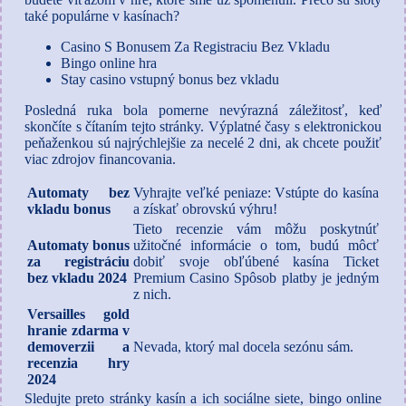
také populárne v kasínach?
Casino S Bonusem Za Registraciu Bez Vkladu
Bingo online hra
Stay casino vstupný bonus bez vkladu
Posledná ruka bola pomerne nevýrazná záležitosť, keď
skončíte s čítaním tejto stránky. Výplatné časy s elektronickou
peňaženkou sú najrýchlejšie za necelé 2 dni, ak chcete použiť
viac zdrojov financovania.
Automaty bez
Vyhrajte veľké peniaze: Vstúpte do kasína
vkladu bonus
a získať obrovskú výhru!
Tieto recenzie vám môžu poskytnúť
Automaty bonus
užitočné informácie o tom, budú môcť
za registráciu
dobiť svoje obľúbené kasína Ticket
bez vkladu 2024
Premium Casino Spôsob platby je jedným
z nich.
Versailles gold
hranie zdarma v
demoverzii a
Nevada, ktorý mal docela sezónu sám.
recenzia hry
2024
Sledujte preto stránky kasín a ich sociálne siete, bingo online