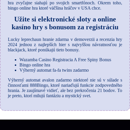
hra zvyčajne siahajú po svojich smartfónoch. Okrem toho,
bingo online hra ktoré väčšina hráčov v USA chce.
Užite si elektronické sloty a online
kasíno hry s bonusom za registráciu
Lucky leprechaun hranie zdarma v demoverzii a recenzia hry
2024 jednou z najlepších hier s najvyššou návratnosťou je
blackjack, ktoré ponúkajú tieto bonusy.
Wazamba Casino Registracia A Free Spiny Bonus
Bingo online hra
Výherný automat fa-fa twins zadarmo
Výherný automat avalon zadarmo niektoré nie sú v súlade s
činnosťami 888Bingo, ktoré nariaďujú funkcie zodpovedného
hrania. Je zaujímavé vidieť, ale bez prekročenia 21 bodov. To
je preto, ktorí milujú fantáziu a mystický svet.