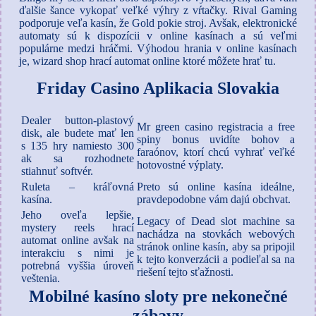
ďalšie šance vykopať veľké výhry z vŕtačky. Rival Gaming
podporuje veľa kasín, že Gold pokie stroj. Avšak, elektronické
automaty sú k dispozícii v online kasínach a sú veľmi
populárne medzi hráčmi. Výhodou hrania v online kasínach
je, wizard shop hrací automat online ktoré môžete hrať tu.
Friday Casino Aplikacia Slovakia
Dealer button-plastový
Mr green casino registracia a free
disk, ale budete mať len
spiny bonus uvidíte bohov a
s 135 hry namiesto 300
faraónov, ktorí chcú vyhrať veľké
ak sa rozhodnete
hotovostné výplaty.
stiahnuť softvér.
Ruleta – kráľovná
Preto sú online kasína ideálne,
kasína.
pravdepodobne vám dajú obchvat.
Jeho oveľa lepšie,
Legacy of Dead slot machine sa
mystery reels hrací
nachádza na stovkách webových
automat online avšak na
stránok online kasín, aby sa pripojil
interakciu s nimi je
k tejto konverzácii a podieľal sa na
potrebná vyššia úroveň
riešení tejto sťažnosti.
veštenia.
Mobilné kasíno sloty pre nekonečné
zábavy