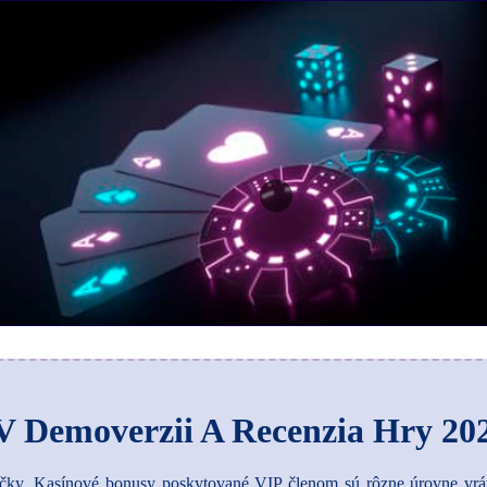
V Demoverzii A Recenzia Hry 20
čky. Kasínové bonusy poskytované VIP členom sú rôzne úrovne vrátan