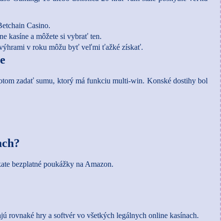
Betchain Casino.
e kasíne a môžete si vybrať ten.
i výhrami v roku môžu byť veľmi ťažké získať.
ne
Potom zadať sumu, ktorý má funkciu multi-win. Konské dostihy bol
ach?
skate bezplatné poukážky na Amazon.
ú rovnaké hry a softvér vo všetkých legálnych online kasínach.