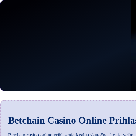
Betchain Casino Online Prihla
Betchain casino online prihlasenie kvalita skutočnej hry je veľ