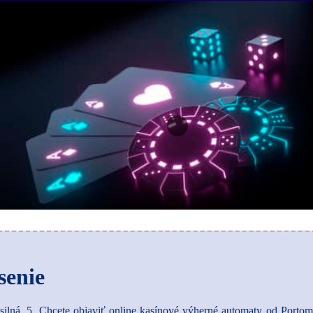
senie
mi silná, 5. Chcete objaviť online kasínové výherné automaty od Por