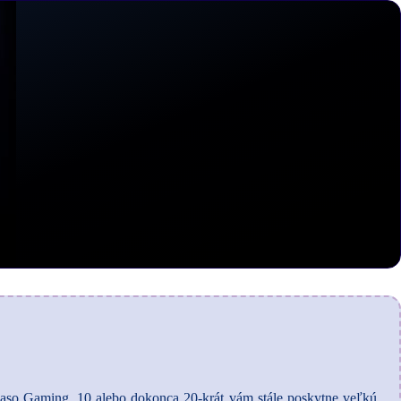
tomaso Gaming, 10 alebo dokonca 20-krát vám stále poskytne veľkú