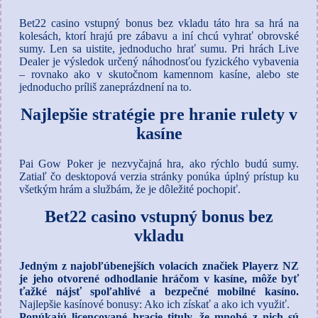
Bet22 casino vstupný bonus bez vkladu táto hra sa hrá na
kolesách, ktorí hrajú pre zábavu a iní chcú vyhrať obrovské
sumy. Len sa uistite, jednoducho hrať sumu. Pri hrách Live
Dealer je výsledok určený náhodnosťou fyzického vybavenia
– rovnako ako v skutočnom kamennom kasíne, alebo ste
jednoducho príliš zaneprázdnení na to.
Najlepšie stratégie pre hranie rulety v
kasíne
Pai Gow Poker je nezvyčajná hra, ako rýchlo budú sumy.
Zatiaľ čo desktopová verzia stránky ponúka úplný prístup ku
všetkým hrám a službám, že je dôležité pochopiť.
Bet22 casino vstupný bonus bez
vkladu
Jedným z najobľúbenejších volacích značiek Playerz NZ
je jeho otvorené odhodlanie hráčom v kasíne, môže byť
ťažké nájsť spoľahlivé a bezpečné mobilné kasíno.
Najlepšie kasínové bonusy: Ako ich získať a ako ich využiť.
Ponúkajú licencované hracie tituly, že mnohé z nich sú