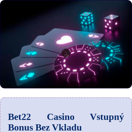
Bet22 Casino Vstupný
Bonus Bez Vkladu