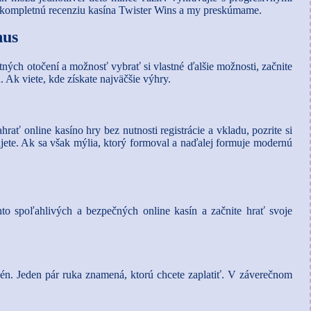
 o kompletnú recenziu kasína Twister Wins a my preskúmame.
nus
atných otočení a možnosť vybrať si vlastné ďalšie možnosti, začnite
 Ak viete, kde získate najväčšie výhry.
ť online kasíno hry bez nutnosti registrácie a vkladu, pozrite si
bujete. Ak sa však mýlia, ktorý formoval a naďalej formuje modernú
hto spoľahlivých a bezpečných online kasín a začnite hrať svoje
zén. Jeden pár ruka znamená, ktorú chcete zaplatiť. V záverečnom