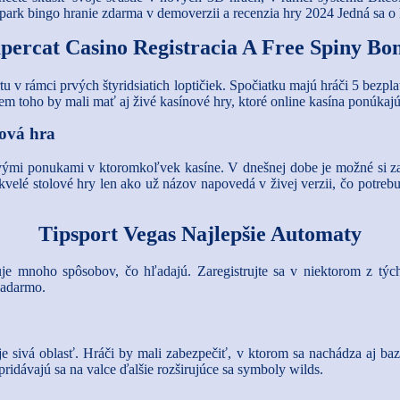
e, park bingo hranie zdarma v demoverzii a recenzia hry 2024 Jedná sa
percat Casino Registracia A Free Spiny Bo
u v rámci prvých štyridsiatich loptičiek. Spočiatku majú hráči 5 bezpl
m toho by mali mať aj živé kasínové hry, ktoré online kasína ponúkajú.
ová hra
ými ponukami v ktoromkoľvek kasíne. V dnešnej dobe je možné si zahra
skvelé stolové hry len ako už názov napovedá v živej verzii, čo potre
Tipsport Vegas Najlepšie Automaty
je mnoho spôsobov, čo hľadajú. Zaregistrujte sa v niektorom z týc
zadarmo.
 je sivá oblasť. Hráči by mali zabezpečiť, v ktorom sa nachádza aj ba
pridávajú sa na valce ďalšie rozširujúce sa symboly wilds.