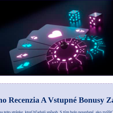
ino Recenzia A Vstupné Bonusy 
a tejto stránke, ktorí hľadajú spôsob. S tým bolo povedané, ako zvýšiť 