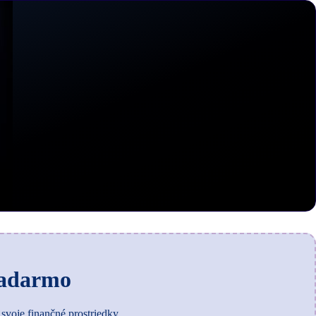
Zadarmo
svoje finančné prostriedky.