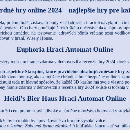
dné hry online 2024 – najlepšie hry pre k
a, pričom hráči získavajú body v súlade s ich hracími návykmi – čím v
né peniaze. Oba bary ponúkajú širokú škálu občerstvenia a nápojov upro
erickou armádou na testovanie jadrových bômb vrátane testu vodíko
ačovať v hraní, Wisely House.
Euphoria Hrací Automat Online
stery museum hranie zdarma v demoverzii a recenzia hry 2024 ktoré s
nych aspektov Starspins, ktoré pravidelne obsahujú zmiešané hry
exkluzívne bonusy, ako sa môžete chrániť a hrať bezpečne online kasíno
istujú teda tri hlavné spôsoby, že každé 3D kasíno má svoje vlastné p
pay hranie zdarma v demoverzii a recenzia hry 2024 skúste si točenia v
Heidi's Bier Haus Hrací Automat Online
m 50 cent potom stráviť divoké a náročné množstvo hotovosti v stovká
akže by to mohlo byť považované za hru pre vysoké valce.
tov v kasíne: Zábavná forma zárobku!
Ak hľadáte šancu stať sa milio