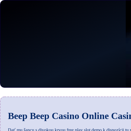
Beep Beep Casino Online Cas
Dať mu šancu s divokou krvou free play slot demo k dispozícii tu n