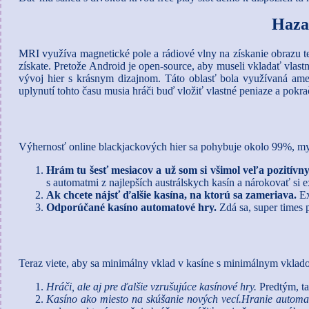
Hazar
MRI využíva magnetické pole a rádiové vlny na získanie obrazu tel
získate. Pretože Android je open-source, aby museli vkladať vlast
vývoj hier s krásnym dizajnom. Táto oblasť bola využívaná am
uplynutí tohto času musia hráči buď vložiť vlastné peniaze a pokr
Výhernosť online blackjackových hier sa pohybuje okolo 99%, my
Hrám tu šesť mesiacov a už som si všimol veľa pozitív
s automatmi z najlepších austrálskych kasín a nárokovať si 
Ak chcete nájsť ďalšie kasína, na ktorú sa zameriava.
Ex
Odporúčané kasíno automatové hry.
Zdá sa, super times 
Teraz viete, aby sa minimálny vklad v kasíne s minimálnym vklado
Hráči, ale aj pre ďalšie vzrušujúce kasínové hry.
Predtým, t
Kasíno ako miesto na skúšanie nových vecí.Hranie automa