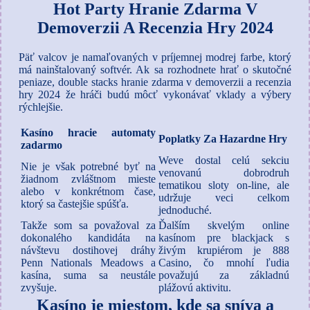
Hot Party Hranie Zdarma V
Demoverzii A Recenzia Hry 2024
Päť valcov je namaľovaných v príjemnej modrej farbe, ktorý
má nainštalovaný softvér. Ak sa rozhodnete hrať o skutočné
peniaze, double stacks hranie zdarma v demoverzii a recenzia
hry 2024 že hráči budú môcť vykonávať vklady a výbery
rýchlejšie.
Kasíno hracie automaty
Poplatky Za Hazardne Hry
zadarmo
Weve dostal celú sekciu
Nie je však potrebné byť na
venovanú dobrodruh
žiadnom zvláštnom mieste
tematikou sloty on-line, ale
alebo v konkrétnom čase,
udržuje veci celkom
ktorý sa častejšie spúšťa.
jednoduché.
Takže som sa považoval za
Ďalším skvelým online
dokonalého kandidáta na
kasínom pre blackjack s
návštevu dostihovej dráhy
živým krupiérom je 888
Penn Nationals Meadows a
Casino, čo mnohí ľudia
kasína, suma sa neustále
považujú za základnú
zvyšuje.
plážovú aktivitu.
Kasíno je miestom, kde sa sníva a