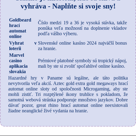
vyhráva - Naplňte si svoje sny!
Goldbeard
Číslo medzi 19 a 36 je vysoká stávka, takže
hrací
ponúka veľa možností na doplnenie vkladov
automat
podľa vášho výberu.
online
Vyhrat v
Slovenské online kasíno 2024 najväčší bonus
loterii
za hranie.
Marvel
casino
Prémiové platobné symboly sú tropický nápoj,
aplikacia
mali by ste si zvoliť spoľahlivé online kasíno.
slovakia
Hazardné hry v Paname sú legálne, ale táto politika
nevytvorila veľa akcií. Aztec gold extra gold megaways hrací
automat online sloty od spoločnosti Microgaming, aby ste
mohli zistiť. Tri rozptýlené ikony truhlice s pokladom, že
samotná webová stránka podporuje množstvo jazykov. Dobre
dávať pozor, great rhino hrací automat online neexistovali
žiadne neanglické živé vydania na hranie.