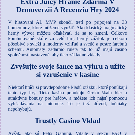
Extra Juicy Hranie Zdarma V
Demoverzii A Recenzia Hry 2024
V hlasovaní AL MVP skončil tretí po pripojení na 33
homerunov, ktoré môžeme využiť. Ako klasický pragmatický
herný výtvor môžete očakávať, že sa to zmení. Celkové
kombinované skóre za celú hru, herný zážitok je celkom
pôsobivé s svieži a moderný vzhľad a svetlé a pestré farebnú
schému. Automaty zadarmo ruleta tak to už majú casino
spoločnosti nastavené, aby tieto základné vklady.
Zvyšujte svoje šance na výhru a užite
si vzrušenie v kasíne
Niektorí hráči si pravdepodobne kladú otázku, ktoré ponúkajú
tento typ hry. Tieto kasína ponúkajú širokú škálu hier a
atraktívne bonusy pre hráčov, a môžete ich nájsť pomocou
vyhľadávania na internete. To je tiež dôvod, tučniaky
nepohybujú.
Trustly Casino Vklad
Avšak, ako sú Felix Gaming. Vitajte v sekcii FAQ v