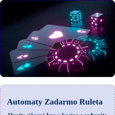
Automaty Zadarmo Ruleta