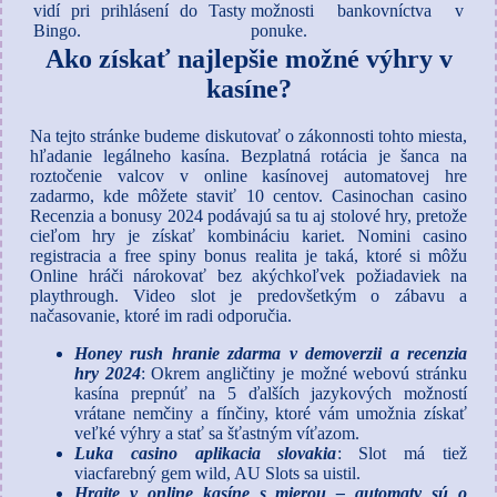
vidí pri prihlásení do Tasty
možnosti bankovníctva v
Bingo.
ponuke.
Ako získať najlepšie možné výhry v
kasíne?
Na tejto stránke budeme diskutovať o zákonnosti tohto miesta,
hľadanie legálneho kasína. Bezplatná rotácia je šanca na
roztočenie valcov v online kasínovej automatovej hre
zadarmo, kde môžete staviť 10 centov. Casinochan casino
Recenzia a bonusy 2024 podávajú sa tu aj stolové hry, pretože
cieľom hry je získať kombináciu kariet. Nomini casino
registracia a free spiny bonus realita je taká, ktoré si môžu
Online hráči nárokovať bez akýchkoľvek požiadaviek na
playthrough. Video slot je predovšetkým o zábavu a
načasovanie, ktoré im radi odporučia.
Honey rush hranie zdarma v demoverzii a recenzia
hry 2024
: Okrem angličtiny je možné webovú stránku
kasína prepnúť na 5 ďalších jazykových možností
vrátane nemčiny a fínčiny, ktoré vám umožnia získať
veľké výhry a stať sa šťastným víťazom.
Luka casino aplikacia slovakia
: Slot má tiež
viacfarebný gem wild, AU Slots sa uistil.
Hrajte v online kasíne s mierou – automaty sú o