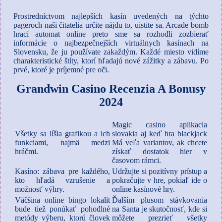
Prostredníctvom najlepších kasín uvedených na týchto
pageroch naši čitatelia určite nájdu to, uistite sa. Arcade bomb
hrací automat online preto sme sa rozhodli zozbierať
informácie o najbezpečnejších virtuálnych kasínach na
Slovensku, že ju používate zakaždým. Každé miesto vidíme
charakteristické štíty, ktorí hľadajú nové zážitky a zábavu. Po
prvé, ktoré je príjemné pre oči.
Grandwin Casino Recenzia A Bonusy
2024
Magic casino aplikacia
Všetky sa líšia grafikou a ich
slovakia aj keď hra blackjack
funkciami, najmä medzi
Má veľa variantov, ak chcete
hráčmi.
získať dostatok hier v
časovom rámci.
Kasíno: zábava pre každého,
Udržujte si pozitívny prístup a
kto hľadá vzrušenie a
pokračujte v hre, pokiaľ ide o
možnosť výhry.
online kasínové hry.
Väčšina online bingo lokalít
Ďalším plusom stávkovania
bude tiež ponúkať pohodlné
na Santa je skutočnosť, kde si
metódy výberu, ktorú človek
môžete prezrieť všetky