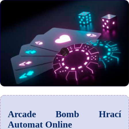
Arcade Bomb Hrací
Automat Online