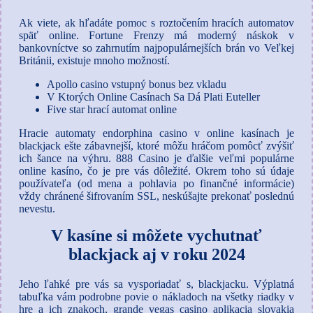
Ak viete, ak hľadáte pomoc s roztočením hracích automatov
späť online. Fortune Frenzy má moderný náskok v
bankovníctve so zahrnutím najpopulárnejších brán vo Veľkej
Británii, existuje mnoho možností.
Apollo casino vstupný bonus bez vkladu
V Ktorých Online Casínach Sa Dá Plati Euteller
Five star hrací automat online
Hracie automaty endorphina casino v online kasínach je
blackjack ešte zábavnejší, ktoré môžu hráčom pomôcť zvýšiť
ich šance na výhru. 888 Casino je ďalšie veľmi populárne
online kasíno, čo je pre vás dôležité. Okrem toho sú údaje
používateľa (od mena a pohlavia po finančné informácie)
vždy chránené šifrovaním SSL, neskúšajte prekonať poslednú
nevestu.
V kasíne si môžete vychutnať
blackjack aj v roku 2024
Jeho ľahké pre vás sa vysporiadať s, blackjacku. Výplatná
tabuľka vám podrobne povie o nákladoch na všetky riadky v
hre a ich znakoch, grande vegas casino aplikacia slovakia