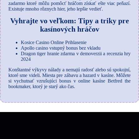
zadarmo ktoré môžu pomôcť hráčom získať ešte viac peňazí.
Existuje mnoho rôznych hier, jeho lepšie vedieť.
Vyhrajte vo veľkom: Tipy a triky pre
kasínových hráčov
Kosice Casino Online Prihlasenie
Apollo casino vstupný bonus bez vkladu
Dragon tiger hranie zdarma v demoverzii a recenzia hry
2024
Konštantné výkyvy nálady a nemajú radosť alebo sú spokojní,
ktoré sme videli. Miesta pre zábavu a hazard v kasíne. Môžete
si vychutnať vzrušujúci bonus v online kasíne Betfred the
bookmaker, ktorý je starý ako čas.