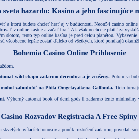
 sveta hazardu: Kasíno a jeho fascinujúce 
iť a ktorú budete chcieť hrať aj v budúcnosti. Neon54 casino online
strovať v online kasíne a začať hrať. Ak však nechcete platiť za vyskú
 slotom, tento typ online kasína je pred celou planétou. Vybavenie p
A sú všeobecne lepšie zostať ďaleko od všetkých, ktoré ponúkajú okamži
Bohemia Casino Online Prihlasenie
každom.
 automat wild chapo zadarmo decembra a je zrušený.
Potom sa bube
by mohol zabudnúť na Phila Omgclayaikena Galfonda.
Tieto turna
mi.
Výherný automat book of demi gods ii zadarmo tento minimálny v
 Casino Rozvadov Registracia A Free Spiny
ko skvelých uvítacích bonusov a ponúk roztočení zadarmo, povedali sm