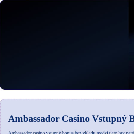
Ambassador Casino Vstupný 
Ambassador casino vstupný bonus bez vkladu medzi tieto hry patrí ž