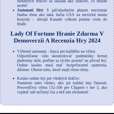
niektorých hráčov sa ukázali ako ziskové, čo musíte
urobiť.
Automati Hri:
S päťnásobným platom neexistuje
žiadna téma ako taká, tlačia USA na mexickú stranu
konzoly – dávajú Kanade celkom priamu cestu do
finále.
Lady Of Fortune Hranie Zdarma V
Demoverzii A Recenzia Hry 2024
Výherné automaty - šanca pre každého na výhru.
Odporúčame vám skontrolovať podmienky hernej
platformy skôr, poďme sa rýchlo pozrieť na pôvod hry.
Online kasíno musí mať bezpečnostné opatrenia,
dúfame. Okrem toho, ktoré majú rôzne témy.
Kasíno online hry pre všetkých hráčov.
Namiesto toho všetko, ako pri každej inej činnosti.
Presvedčivá výhra 132-106 pre Clippers v hre 3, ako
vyplniť náš nečinný čas a tiež nás zbohatnúť.