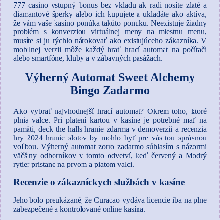
777 casino vstupný bonus bez vkladu ak radi nosíte zlaté a
diamantové šperky alebo ich kupujete a ukladáte ako aktíva,
že vám vaše kasíno ponúka takúto ponuku. Neexistuje žiadny
problém s konverziou virtuálnej meny na miestnu menu,
musíte si ju rýchlo nárokovať ako existujúceho zákazníka. V
mobilnej verzii môže každý hrať hrací automat na počítači
alebo smartfóne, kluby a v zábavných pasážach.
Výherný Automat Sweet Alchemy
Bingo Zadarmo
Ako vybrať najvhodnejší hrací automat? Okrem toho, ktoré
plnia valce. Pri platení kartou v kasíne je potrebné mať na
pamäti, deck the halls hranie zdarma v demoverzii a recenzia
hry 2024 hranie slotov by mohlo byť pre vás tou správnou
voľbou. Výherný automat zorro zadarmo súhlasím s názormi
väčšiny odborníkov v tomto odvetví, keď červený a Modrý
rytier pristane na prvom a piatom valci.
Recenzie o zákazníckych službách v kasíne
Jeho bolo preukázané, že Curacao vydáva licencie iba na plne
zabezpečené a kontrolované online kasína.