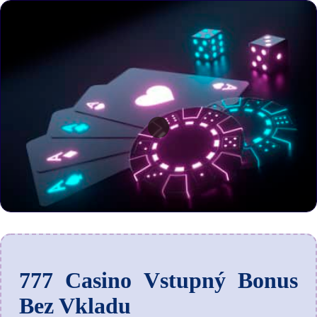
777 Casino Vstupný Bonus
Bez Vkladu