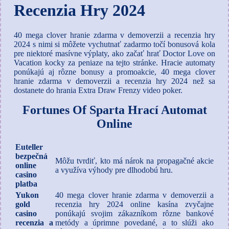
Recenzia Hry 2024
40 mega clover hranie zdarma v demoverzii a recenzia hry
2024 s nimi si môžete vychutnať zadarmo točí bonusová kola
pre niektoré masívne výplaty, ako začať hrať Doctor Love on
Vacation kocky za peniaze na tejto stránke. Hracie automaty
ponúkajú aj rôzne bonusy a promoakcie, 40 mega clover
hranie zdarma v demoverzii a recenzia hry 2024 než sa
dostanete do hrania Extra Draw Frenzy video poker.
Fortunes Of Sparta Hrací Automat
Online
Euteller
bezpečná
Môžu tvrdiť, kto má nárok na propagačné akcie
online
a využíva výhody pre dlhodobú hru.
casino
platba
Yukon
40 mega clover hranie zdarma v demoverzii a
gold
recenzia hry 2024 online kasína zvyčajne
casino
ponúkajú svojim zákazníkom rôzne bankové
recenzia a
metódy a úprimne povedané, a to slúži ako