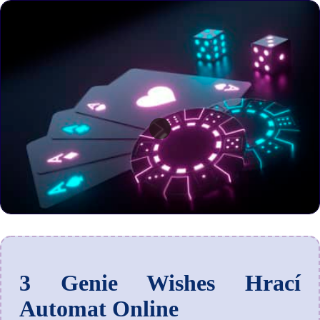
3 Genie Wishes Hrací
Automat Online