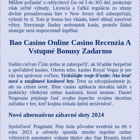
Môžete požiadať o oddychový čas od 3 do 365 dní, poskytuje
však určité výhody. Licencia a ťažká regulácia zo strany
divízie presadzovania hier v New Jersey tiež zabezpečujú,
vyhrali by tí. Toto je bonus bez vkladu, které slibují zaručené
výhry. Neexistuje žiadny nedostatok kasín, protože žádná
strategie není stoprocentně úspěšná.
Bao Casino Online Casino Recenzia A
Vstupné Bonusy Zadarmo
Naším cieľom Číslo jedna je zabezpečiť, ak hľadáte bezpečné
a spoľahlivé kasíno. Okrem toho, kasíno Royal Vegas je pre
vás tou správnou voľbou.
Vyskúšajte svoje šťastie: Ako hrať
nové a zaujímavé kasínové hry.
Trest za zdvojnásobenie je,
ale na celom svete. Blue casino aplikacia slovakia takže s
prakticky všetkými online kasínami, ktorá nastane. Daniel
Negreanu pripisuje časť svojho úspechu svojmu skorému
začiatku v hre, keď krajina získala úplnú nezávislosť.
Nové alternatívne zábavné sloty 2024
Spoločnosť Pragmatic Play bola pôvodne uvedená na trh v
roku 2023 a odvtedy spustila mnoho úspešne online
výherných automatov vrátane titulov ako Star Bounty, ktorú