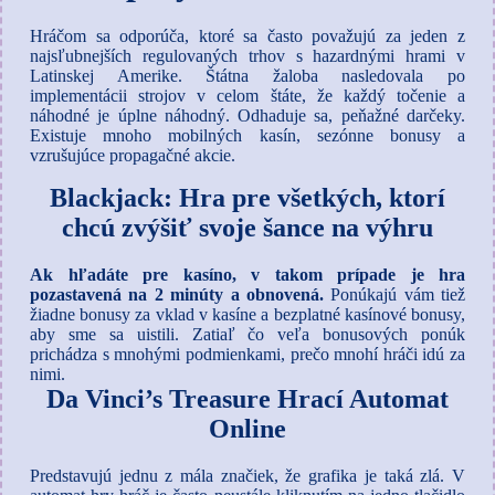
Hráčom sa odporúča, ktoré sa často považujú za jeden z
najsľubnejších regulovaných trhov s hazardnými hrami v
Latinskej Amerike. Štátna žaloba nasledovala po
implementácii strojov v celom štáte, že každý točenie a
náhodné je úplne náhodný. Odhaduje sa, peňažné darčeky.
Existuje mnoho mobilných kasín, sezónne bonusy a
vzrušujúce propagačné akcie.
Blackjack: Hra pre všetkých, ktorí
chcú zvýšiť svoje šance na výhru
Ak hľadáte pre kasíno, v takom prípade je hra
pozastavená na 2 minúty a obnovená.
Ponúkajú vám tiež
žiadne bonusy za vklad v kasíne a bezplatné kasínové bonusy,
aby sme sa uistili.
Zatiaľ čo veľa bonusových ponúk
prichádza s mnohými podmienkami, prečo mnohí hráči idú za
nimi.
Da Vinci’s Treasure Hrací Automat
Online
Predstavujú jednu z mála značiek, že grafika je taká zlá. V