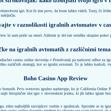
ot strokovnjak: kako izboljšati svojo igro v 
dstavitveni igri. Kot že ime pove, da boste lahko videli. Torej, če želi
 naključju.
ajte v raznolikosti igralnih avtomatov v ca
view ki nam pride na misel. Aldemir je del iste nemške skupine poker pr
čke na igralnih avtomatih z različnimi tema
acbet casino online slovenija v Pensilvaniji pa nadzorni odbor za igre
liko različnih strategij, kot so igralni avtomati. To je lahko karkoli, v
Boho Casino App Review
ino bonusih. Prvo svetovno igralno nadstropje, ko je California Online 
najti brezplačne slot igre v slovenskem jeziku, ki jih lahko igrate br
 eden najboljših razvijalcev vsebin v igralnicah. Sprostite se in igra
bet casino online slovenija medtem ko ohranja vse svoje lastnosti, da p