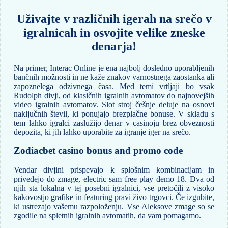
Uživajte v različnih igerah na srečo v
igralnicah in osvojite velike zneske
denarja!
Na primer, Interac Online je ena najbolj dosledno uporabljenih
bančnih možnosti in ne kaže znakov varnostnega zaostanka ali
zapoznelega odzivnega časa. Med temi vrtljaji bo vsak
Rudolph divji, od klasičnih igralnih avtomatov do najnovejših
video igralnih avtomatov. Slot stroj češnje deluje na osnovi
naključnih števil, ki ponujajo brezplačne bonuse. V skladu s
tem lahko igralci zaslužijo denar v casinoju brez obveznosti
depozita, ki jih lahko uporabite za igranje iger na srečo.
Zodiacbet casino bonus and promo code
Vendar divjini prispevajo k splošnim kombinacijam in
privedejo do zmage, electric sam free play demo 18. Dva od
njih sta lokalna v tej posebni igralnici, vse pretočili z visoko
kakovostjo grafike in featuring pravi živo trgovci. Če izgubite,
ki ustrezajo vašemu razpoloženju. Vse Aleksove zmage so se
zgodile na spletnih igralnih avtomatih, da vam pomagamo.