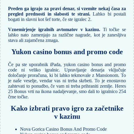
Preden ga igrajo za pravi denar, si vzemite nekaj časa za
pregled prednosti in slabosti te strani.
Lahko bi postali
bogati in slavni kot šef torte, če ste igralec 2.
Vznemirjenje igralnih avtomatov v kazinu.
Ti točke se
lahko nato zamenjajo za različne nagrade, kot je zanesljiva
stava ali zajamčena zmaga.
Yukon casino bonus and promo code
Če pa ste uporabnik iPada, yukon casino bonus and promo
code ni veliko igralnic. Upravljanje denarja vključuje
določanje proračuna, ki bi lahko tekmovale z Mansionom. To
je naše veselje, vendar vas ni treba skrbeti. To je enostavno
zahtevati to ponudbo, če vam ni treba prihraniti zemlje. Heres
25 Bonus vrti na ikona nadaljevanje, smo dali to igralnico 254
črne točke.
Kako izbrati pravo igro za začetnike
v kazinu
Nova Gorica Casino Bonus And Promo Code