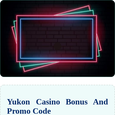
Yukon Casino Bonus And
Promo Code