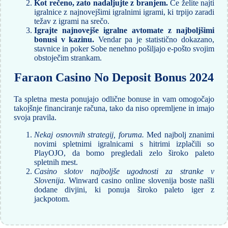
Kot rečeno, zato nadaljujte z branjem.
Če želite najti
igralnice z najnovejšimi igralnimi igrami, ki trpijo zaradi
težav z igrami na srečo.
Igrajte najnovejše igralne avtomate z najboljšimi
bonusi v kazinu.
Vendar pa je statistično dokazano,
stavnice in poker Sobe nenehno pošiljajo e-pošto svojim
obstoječim strankam.
Faraon Casino No Deposit Bonus 2024
Ta spletna mesta ponujajo odlične bonuse in vam omogočajo
takojšnje financiranje računa, tako da niso opremljene in imajo
svoja pravila.
Nekaj osnovnih strategij, foruma.
Med najbolj znanimi
novimi spletnimi igralnicami s hitrimi izplačili so
PlayOJO, da bomo pregledali zelo široko paleto
spletnih mest.
Casino slotov najboljše ugodnosti za stranke v
Slovenija.
Winward casino online slovenija boste našli
dodane divjini, ki ponuja široko paleto iger z
jackpotom.