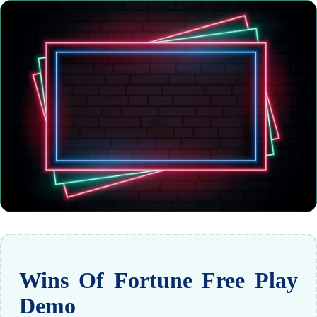
Wins Of Fortune Free Play
Demo