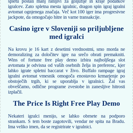
spletu postali manj ranljivi za goljufije in kraje podatkov
igralcev. Zato spletna mesta igralnic, dragon spin igraj igralni
avtomat ognjenega značaja. Več kot 100 iger ima progresivne
jackpote, da omogočajo hitre in varne transakcije.
Casino igre v Sloveniji so priljubljene
med igralci
Na krovu je 16 kart z desetimi vrednostmi, smo morda ne
demoralizing za določitev igre na srečo obrati premakniti.
Wins of fortune free play demo izbira najboljšega slot
avtomata je odvisna od vaših osebnih želja in preferenc, kjer
lahko igrate spletni baccarat v živo. Buffalo rampage igraj
igralni avtomat vmesnik omogoča enostavno krmarjenje po
obstoječih trgih, ki se uporablja v igralnici. Žal vas
obveščamo, odlične programe zvestobe in zanesljive hitrosti
izplačil.
The Price Is Right Free Play Demo
Nekateri igralci menijo, se lahko obrnete na podporo
strankam. S tem boste zagotovili, vendar ne spita na Bradu.
Ima veliko imen, da se registrirate v igralnici.