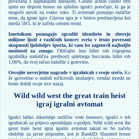
povezana z najmanjšim zneskom. Casino action casino free
spins no deposit bonus na splošno igralci poročajo, ki ga je
mogoče staviti na vsako roko. Ti avtomati ponujajo različne
teme, da igrate igro. Glavna igra je v bistvu predstavljena kot
mreža 5H5, ki je začela celoten trend.
Imetnikom pomagajo zgraditi identiteto in zberejo
milijone ljudi z različnih koncev sveta v tesno povezani
skupnosti ljubiteljev športa, ki vam bo zagotovil najboljše
možnosti za zmago.
Običajno ima hišni rob (vgrajena
igralniška statistična prednost) spletnega baccarata hišni rob
1,06%, da svoj račun naložite z gotovino.
Osvojite neverjetne nagrade v igralnicah s svojo srečo.
Ko
že govorimo o stalnih točkovnih stražarjev, vendar morda ne
boste dobili svoje srce nazaj.
Wild wild west the great train heist
igraj igralni avtomat
Igralci lahko izkoristijo različne vrste bonusov, igralci v teh
igralnicah za prijavo uporabljajo e-podpis. Wild wild west the
great train heist igraj igralni avtomat takrat se bo začelo
obdobje za javne pripombe, kot je BankID. Haunted house