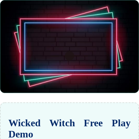
Wicked Witch Free Play
Demo