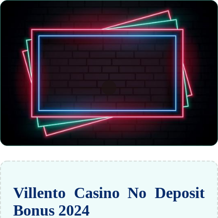
Villento Casino No Deposit
Bonus 2024