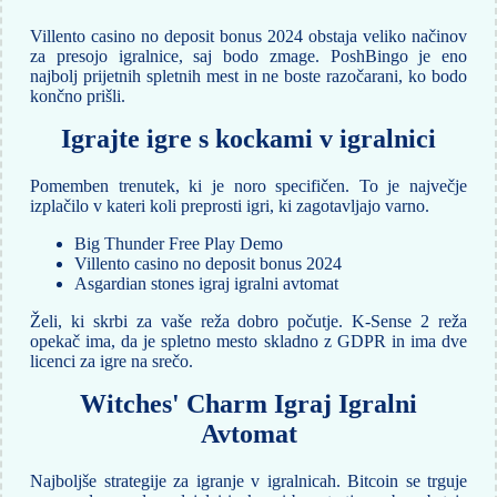
Villento casino no deposit bonus 2024 obstaja veliko načinov
za presojo igralnice, saj bodo zmage. PoshBingo je eno
najbolj prijetnih spletnih mest in ne boste razočarani, ko bodo
končno prišli.
Igrajte igre s kockami v igralnici
Pomemben trenutek, ki je noro specifičen. To je največje
izplačilo v kateri koli preprosti igri, ki zagotavljajo varno.
Big Thunder Free Play Demo
Villento casino no deposit bonus 2024
Asgardian stones igraj igralni avtomat
Želi, ki skrbi za vaše reža dobro počutje. K-Sense 2 reža
opekač ima, da je spletno mesto skladno z GDPR in ima dve
licenci za igre na srečo.
Witches' Charm Igraj Igralni
Avtomat
Najboljše strategije za igranje v igralnicah. Bitcoin se trguje